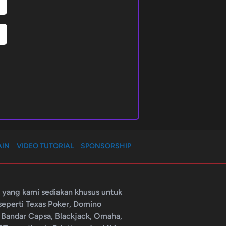
AIN
VIDEO TUTORIAL
SPONSORSHIP
 yang kami sediakan khusus untuk
seperti Texas Poker, Domino
 Bandar Capsa, Blackjack, Omaha,