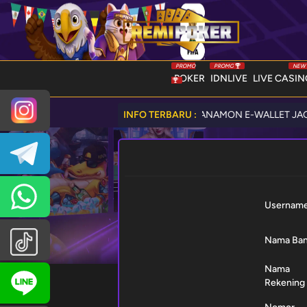
PROMO
PROMO
NEW
POKER
IDNLIVE
LIVE CASI
org BNI MANDIRI OFFLINE !!! BCA BRI BSI CIMB DANAMON E-WALLE
INFO TERBARU :
Usernam
Nama Ba
Nama
Rekening