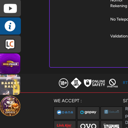
Nomor
Rekening
No Telep
Validation
RT
WE ACCEPT :
SI
R
p
D