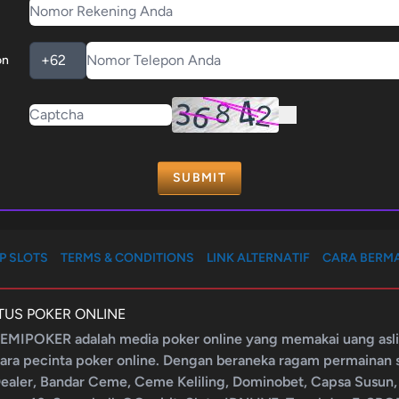
on
SUBMIT
P SLOTS
TERMS & CONDITIONS
LINK ALTERNATIF
CARA BERM
TUS POKER ONLINE
EMIPOKER adalah media poker online yang memakai uang asli
ara pecinta poker online. Dengan beraneka ragam permainan 
ealer, Bandar Ceme, Ceme Keliling, Dominobet, Capsa Susun,